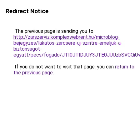
Redirect Notice
The previous page is sending you to
http://zarszerviz.komplexwebrent.hu/microblog-
bejegyzes/lakatos-zarcsere-uj-szintre-emeljuk-a-
biztonsagot-
egyutt/pecs/fogado/JTI0JTlDJUY3JTE0JUUzbSVGQ
If you do not want to visit that page, you can
return to
the previous page
.